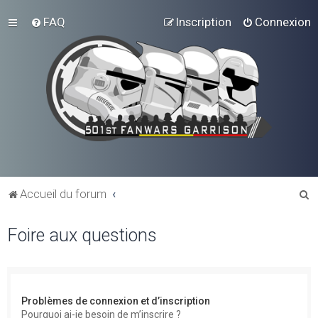
FAQ
Inscription
Connexion
R
Accueil du forum
e
Foire aux questions
c
h
e
r
Problèmes de connexion et d’inscription
c
Pourquoi ai-je besoin de m’inscrire ?