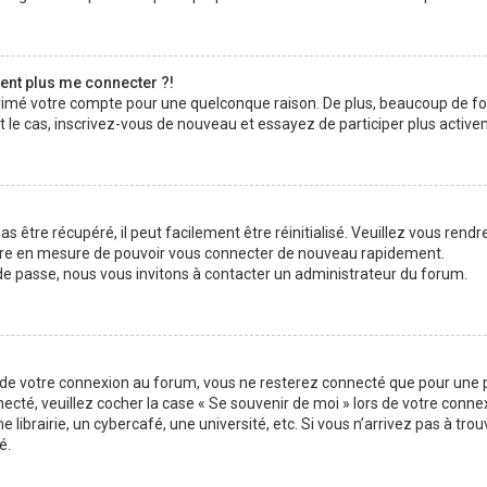
sent plus me connecter ?!
pprimé votre compte pour une quelconque raison. De plus, beaucoup de f
était le cas, inscrivez-vous de nouveau et essayez de participer plus acti
 être récupéré, il peut facilement être réinitialisé. Veuillez vous rendr
 être en mesure de pouvoir vous connecter de nouveau rapidement.
 de passe, nous vous invitons à contacter un administrateur du forum.
s de votre connexion au forum, vous ne resterez connecté que pour une p
nnecté, veuillez cocher la case « Se souvenir de moi » lors de votre con
brairie, un cybercafé, une université, etc. Si vous n’arrivez pas à trouv
é.