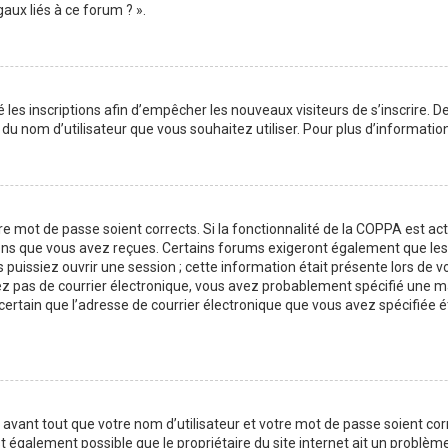
aux liés à ce forum ? ».
é les inscriptions afin d’empêcher les nouveaux visiteurs de s’inscrire.
on du nom d’utilisateur que vous souhaitez utiliser. Pour plus d’informati
tre mot de passe soient corrects. Si la fonctionnalité de la COPPA est a
ions que vous avez reçues. Certains forums exigeront également que les n
issiez ouvrir une session ; cette information était présente lors de vot
vez pas de courrier électronique, vous avez probablement spécifié une m
es certain que l’adresse de courrier électronique que vous avez spécifiée
avant tout que votre nom d’utilisateur et votre mot de passe soient corre
t également possible que le propriétaire du site internet ait un problème 