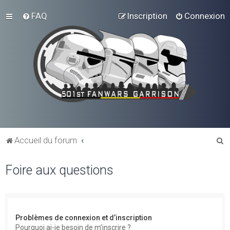
FAQ
Inscription
Connexion
R
Accueil du forum
e
Foire aux questions
c
h
e
r
Problèmes de connexion et d’inscription
c
Pourquoi ai-je besoin de m’inscrire ?