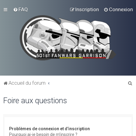
FAQ
Inscription
Connexion
R
Accueil du forum
e
Foire aux questions
c
h
e
r
Problèmes de connexion et d’inscription
c
Pourquoi ai-je besoin de m’inscrire ?