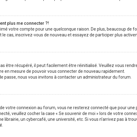
sent plus me connecter ?!
pprimé votre compte pour une quelconque raison. De plus, beaucoup de f
était le cas, inscrivez-vous de nouveau et essayez de participer plus acti
 être récupéré, il peut facilement être réinitialisé. Veuillez vous rendr
 être en mesure de pouvoir vous connecter de nouveau rapidement.
 de passe, nous vous invitons à contacter un administrateur du forum.
s de votre connexion au forum, vous ne resterez connecté que pour une p
nnecté, veuillez cocher la case « Se souvenir de moi » lors de votre con
brairie, un cybercafé, une université, etc. Si vous n’arrivez pas à trouv
é.