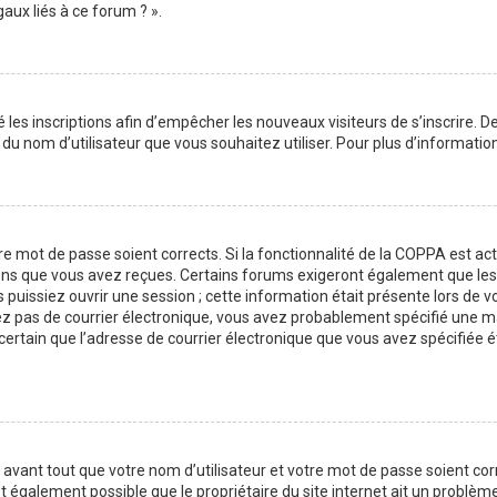
aux liés à ce forum ? ».
é les inscriptions afin d’empêcher les nouveaux visiteurs de s’inscrire.
on du nom d’utilisateur que vous souhaitez utiliser. Pour plus d’informati
tre mot de passe soient corrects. Si la fonctionnalité de la COPPA est a
ions que vous avez reçues. Certains forums exigeront également que les n
issiez ouvrir une session ; cette information était présente lors de vot
vez pas de courrier électronique, vous avez probablement spécifié une m
es certain que l’adresse de courrier électronique que vous avez spécifiée
avant tout que votre nom d’utilisateur et votre mot de passe soient corre
t également possible que le propriétaire du site internet ait un problème 