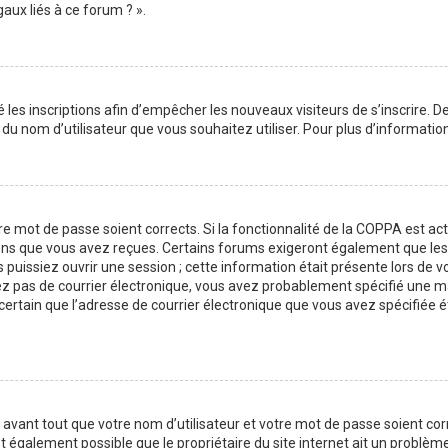
aux liés à ce forum ? ».
é les inscriptions afin d’empêcher les nouveaux visiteurs de s’inscrire.
on du nom d’utilisateur que vous souhaitez utiliser. Pour plus d’informati
tre mot de passe soient corrects. Si la fonctionnalité de la COPPA est a
ions que vous avez reçues. Certains forums exigeront également que les n
issiez ouvrir une session ; cette information était présente lors de vot
vez pas de courrier électronique, vous avez probablement spécifié une m
es certain que l’adresse de courrier électronique que vous avez spécifiée
avant tout que votre nom d’utilisateur et votre mot de passe soient corre
t également possible que le propriétaire du site internet ait un problème 