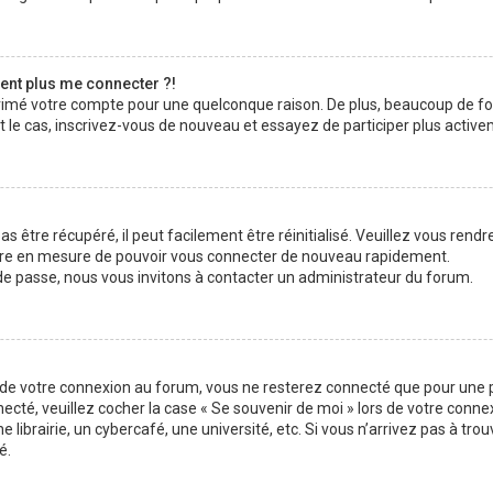
sent plus me connecter ?!
pprimé votre compte pour une quelconque raison. De plus, beaucoup de f
était le cas, inscrivez-vous de nouveau et essayez de participer plus acti
 être récupéré, il peut facilement être réinitialisé. Veuillez vous rendr
 être en mesure de pouvoir vous connecter de nouveau rapidement.
 de passe, nous vous invitons à contacter un administrateur du forum.
s de votre connexion au forum, vous ne resterez connecté que pour une p
nnecté, veuillez cocher la case « Se souvenir de moi » lors de votre con
brairie, un cybercafé, une université, etc. Si vous n’arrivez pas à trouv
é.