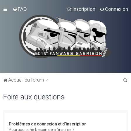
FAQ
Inscription
Connexion
R
Accueil du forum
e
Foire aux questions
c
h
e
r
Problèmes de connexion et d’inscription
c
Pourquoi ai-je besoin de m’inscrire ?