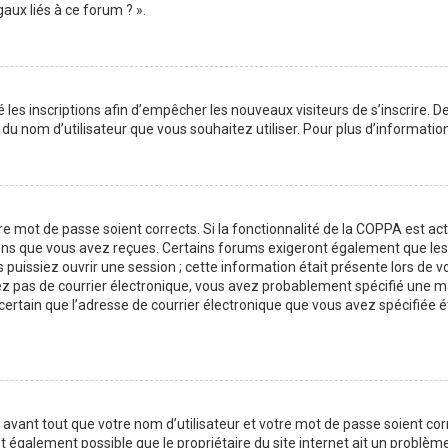
aux liés à ce forum ? ».
é les inscriptions afin d’empêcher les nouveaux visiteurs de s’inscrire.
on du nom d’utilisateur que vous souhaitez utiliser. Pour plus d’informati
tre mot de passe soient corrects. Si la fonctionnalité de la COPPA est a
ions que vous avez reçues. Certains forums exigeront également que les n
issiez ouvrir une session ; cette information était présente lors de vot
vez pas de courrier électronique, vous avez probablement spécifié une m
es certain que l’adresse de courrier électronique que vous avez spécifiée
avant tout que votre nom d’utilisateur et votre mot de passe soient corre
t également possible que le propriétaire du site internet ait un problème 