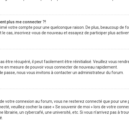
sent plus me connecter ?!
pprimé votre compte pour une quelconque raison. De plus, beaucoup de f
était le cas, inscrivez-vous de nouveau et essayez de participer plus acti
 être récupéré, il peut facilement être réinitialisé. Veuillez vous rendr
 être en mesure de pouvoir vous connecter de nouveau rapidement.
 de passe, nous vous invitons à contacter un administrateur du forum.
s de votre connexion au forum, vous ne resterez connecté que pour une p
nnecté, veuillez cocher la case « Se souvenir de moi » lors de votre con
brairie, un cybercafé, une université, etc. Si vous n’arrivez pas à trouv
é.