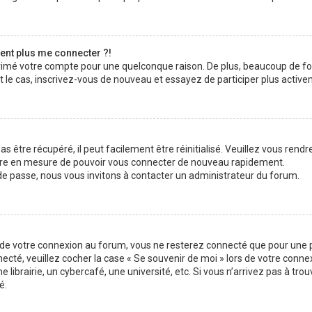
sent plus me connecter ?!
pprimé votre compte pour une quelconque raison. De plus, beaucoup de f
était le cas, inscrivez-vous de nouveau et essayez de participer plus acti
 être récupéré, il peut facilement être réinitialisé. Veuillez vous rendr
 être en mesure de pouvoir vous connecter de nouveau rapidement.
 de passe, nous vous invitons à contacter un administrateur du forum.
s de votre connexion au forum, vous ne resterez connecté que pour une p
nnecté, veuillez cocher la case « Se souvenir de moi » lors de votre con
brairie, un cybercafé, une université, etc. Si vous n’arrivez pas à trouv
é.