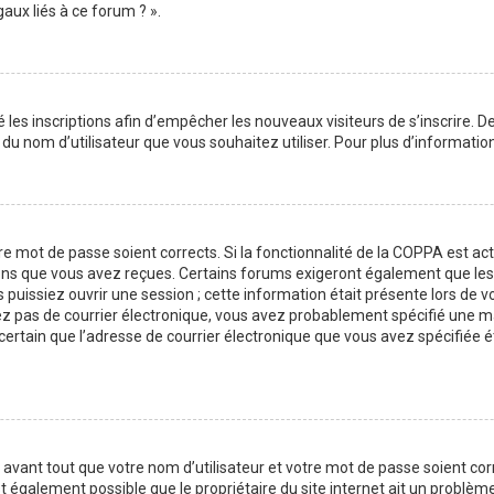
aux liés à ce forum ? ».
é les inscriptions afin d’empêcher les nouveaux visiteurs de s’inscrire.
on du nom d’utilisateur que vous souhaitez utiliser. Pour plus d’informati
tre mot de passe soient corrects. Si la fonctionnalité de la COPPA est a
ions que vous avez reçues. Certains forums exigeront également que les n
issiez ouvrir une session ; cette information était présente lors de vot
vez pas de courrier électronique, vous avez probablement spécifié une m
es certain que l’adresse de courrier électronique que vous avez spécifiée
avant tout que votre nom d’utilisateur et votre mot de passe soient corre
t également possible que le propriétaire du site internet ait un problème 