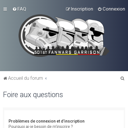
FAQ
Inscription
Connexion
R
Accueil du forum
e
Foire aux questions
c
h
e
r
Problèmes de connexion et d’inscription
c
Pourquoi ai-je besoin de m’inscrire ?