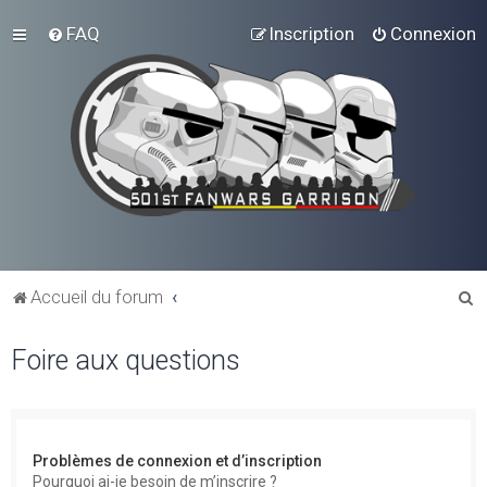
FAQ
Inscription
Connexion
R
Accueil du forum
e
Foire aux questions
c
h
e
r
Problèmes de connexion et d’inscription
c
Pourquoi ai-je besoin de m’inscrire ?