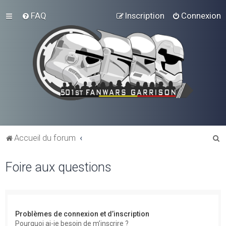
FAQ
Inscription
Connexion
R
Accueil du forum
e
Foire aux questions
c
h
e
r
Problèmes de connexion et d’inscription
c
Pourquoi ai-je besoin de m’inscrire ?