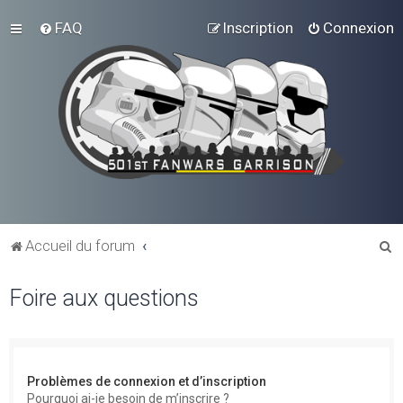
FAQ
Inscription
Connexion
R
Accueil du forum
e
Foire aux questions
c
h
e
r
Problèmes de connexion et d’inscription
c
Pourquoi ai-je besoin de m’inscrire ?