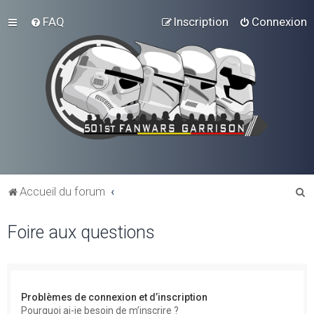
FAQ
Inscription
Connexion
R
Accueil du forum
e
Foire aux questions
c
h
e
r
Problèmes de connexion et d’inscription
c
Pourquoi ai-je besoin de m’inscrire ?