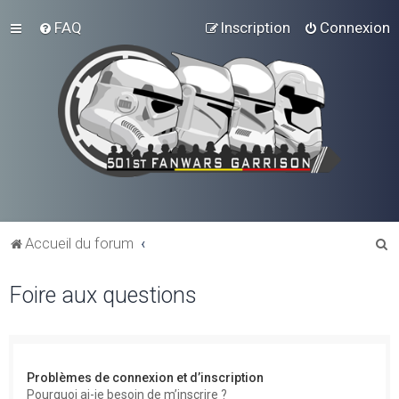
FAQ
Inscription
Connexion
R
Accueil du forum
e
Foire aux questions
c
h
e
r
Problèmes de connexion et d’inscription
c
Pourquoi ai-je besoin de m’inscrire ?