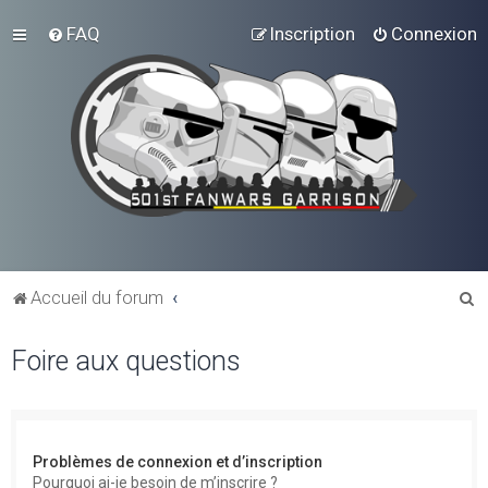
FAQ
Inscription
Connexion
R
Accueil du forum
e
Foire aux questions
c
h
e
r
Problèmes de connexion et d’inscription
c
Pourquoi ai-je besoin de m’inscrire ?