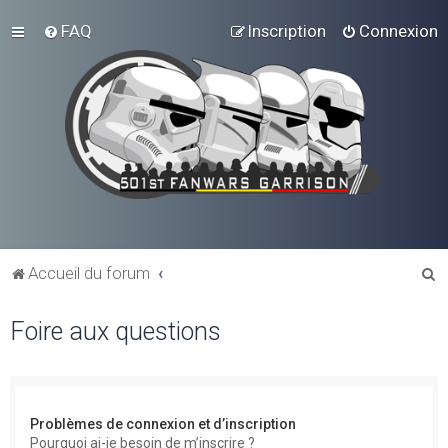
FAQ
Inscription
Connexion
R
Accueil du forum
e
Foire aux questions
c
h
e
r
Problèmes de connexion et d’inscription
c
Pourquoi ai-je besoin de m’inscrire ?