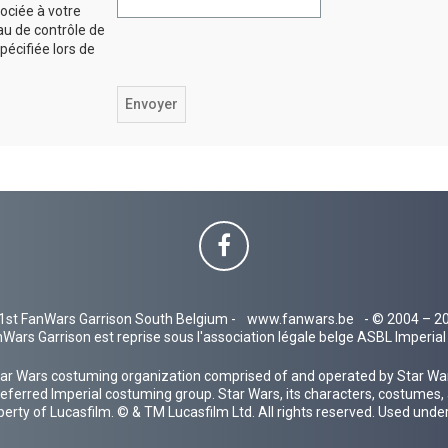
ociée à votre
au de contrôle de
spécifiée lors de
1st FanWars Garrison South Belgium -
www.fanwars.be
- © 2004 – 2
Wars Garrison est reprise sous l'association légale belge ASBL Imperi
ar Wars costuming organization comprised of and operated by Star Wars
 preferred Imperial costuming group. Star Wars, its characters, costumes,
operty of Lucasfilm. © & TM Lucasfilm Ltd. All rights reserved. Used under