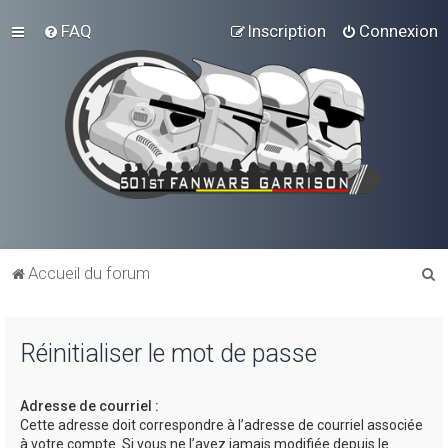
FAQ
Inscription
Connexion
R
Accueil du forum
e
c
Réinitialiser le mot de passe
h
e
Adresse de courriel :
r
Cette adresse doit correspondre à l’adresse de courriel associée
c
à votre compte. Si vous ne l’avez jamais modifiée depuis le