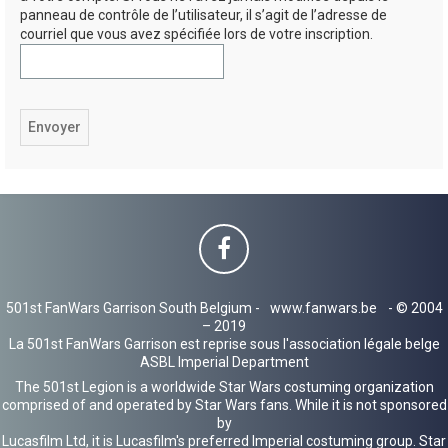
panneau de contrôle de l’utilisateur, il s’agit de l’adresse de
h
courriel que vous avez spécifiée lors de votre inscription.
e
r
501st FanWars Garrison South Belgium -
www.fanwars.be
- © 2004
– 2019
La 501st FanWars Garrison est reprise sous l'association légale belge
ASBL Imperial Department
The 501st Legion is a worldwide Star Wars costuming organization
comprised of and operated by Star Wars fans. While it is not sponsored
by
Lucasfilm Ltd, it is Lucasfilm's preferred Imperial costuming group. Star