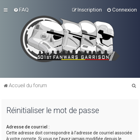
FAQ
Inscription
Connexion
R
Accueil du forum
e
c
Réinitialiser le mot de passe
h
e
Adresse de courriel :
r
Cette adresse doit correspondre à l’adresse de courriel associée
c
à votre compte. Si vous ne l’avez jamais modifiée depuis le