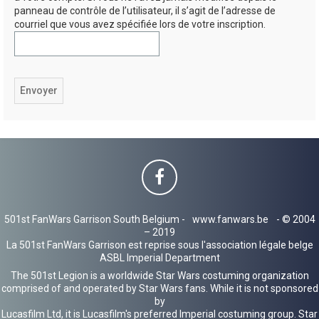
panneau de contrôle de l’utilisateur, il s’agit de l’adresse de
h
courriel que vous avez spécifiée lors de votre inscription.
e
r
501st FanWars Garrison South Belgium -
www.fanwars.be
- © 2004
– 2019
La 501st FanWars Garrison est reprise sous l'association légale belge
ASBL Imperial Department
The 501st Legion is a worldwide Star Wars costuming organization
comprised of and operated by Star Wars fans. While it is not sponsored
by
Lucasfilm Ltd, it is Lucasfilm's preferred Imperial costuming group. Star