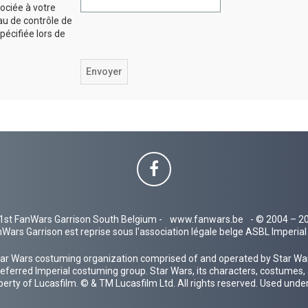
ociée à votre
au de contrôle de
spécifiée lors de
1st FanWars Garrison South Belgium -
www.fanwars.be
- © 2004 – 2
Wars Garrison est reprise sous l'association légale belge ASBL Imperi
ar Wars costuming organization comprised of and operated by Star Wars
 preferred Imperial costuming group. Star Wars, its characters, costumes,
operty of Lucasfilm. © & TM Lucasfilm Ltd. All rights reserved. Used under