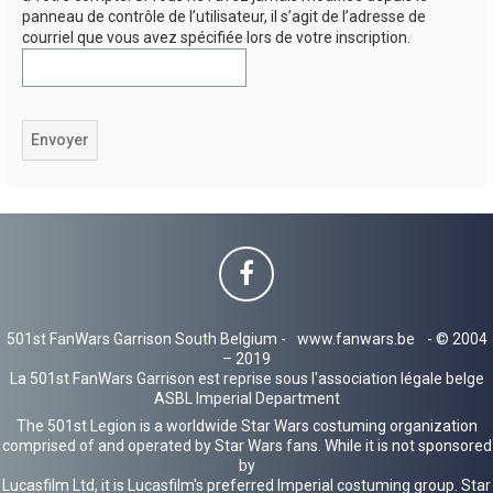
panneau de contrôle de l’utilisateur, il s’agit de l’adresse de
h
courriel que vous avez spécifiée lors de votre inscription.
e
r
501st FanWars Garrison South Belgium -
www.fanwars.be
- © 2004
– 2019
La 501st FanWars Garrison est reprise sous l'association légale belge
ASBL Imperial Department
The 501st Legion is a worldwide Star Wars costuming organization
comprised of and operated by Star Wars fans. While it is not sponsored
by
Lucasfilm Ltd, it is Lucasfilm's preferred Imperial costuming group. Star