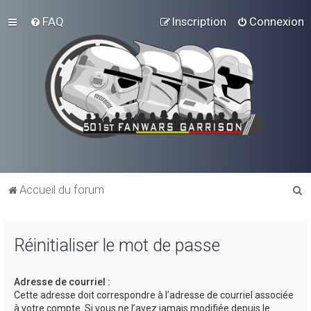
FAQ
Inscription
Connexion
R
Accueil du forum
e
c
Réinitialiser le mot de passe
h
e
Adresse de courriel :
r
Cette adresse doit correspondre à l’adresse de courriel associée
c
à votre compte. Si vous ne l’avez jamais modifiée depuis le