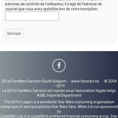
panneau de contrôle de l’utilisateur, il s’agit de l’adresse de
h
courriel que vous avez spécifiée lors de votre inscription.
e
r
501st FanWars Garrison South Belgium -
www.fanwars.be
- © 2004
– 2019
La 501st FanWars Garrison est reprise sous l'association légale belge
ASBL Imperial Department
The 501st Legion is a worldwide Star Wars costuming organization
comprised of and operated by Star Wars fans. While it is not sponsored
by
Lucasfilm Ltd, it is Lucasfilm's preferred Imperial costuming group. Star