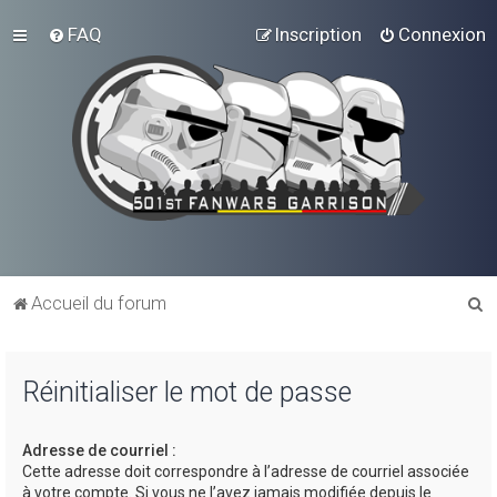
FAQ
Inscription
Connexion
R
Accueil du forum
e
c
Réinitialiser le mot de passe
h
e
Adresse de courriel :
r
Cette adresse doit correspondre à l’adresse de courriel associée
c
à votre compte. Si vous ne l’avez jamais modifiée depuis le