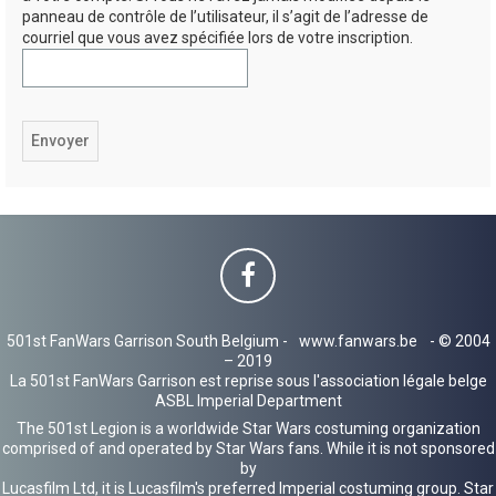
panneau de contrôle de l’utilisateur, il s’agit de l’adresse de
h
courriel que vous avez spécifiée lors de votre inscription.
e
r
501st FanWars Garrison South Belgium -
www.fanwars.be
- © 2004
– 2019
La 501st FanWars Garrison est reprise sous l'association légale belge
ASBL Imperial Department
The 501st Legion is a worldwide Star Wars costuming organization
comprised of and operated by Star Wars fans. While it is not sponsored
by
Lucasfilm Ltd, it is Lucasfilm's preferred Imperial costuming group. Star