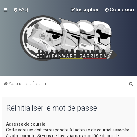
FAQ
Inscription
Connexion
R
Accueil du forum
e
c
Réinitialiser le mot de passe
h
e
Adresse de courriel :
r
Cette adresse doit correspondre à l’adresse de courriel associée
c
à votre compte. Si vous ne l’avez jamais modifiée depuis le