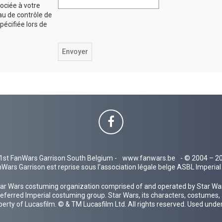
ociée à votre
au de contrôle de
spécifiée lors de
1st FanWars Garrison South Belgium -
www.fanwars.be
- © 2004 – 2
Wars Garrison est reprise sous l'association légale belge ASBL Imperi
ar Wars costuming organization comprised of and operated by Star Wars
 preferred Imperial costuming group. Star Wars, its characters, costumes,
operty of Lucasfilm. © & TM Lucasfilm Ltd. All rights reserved. Used under