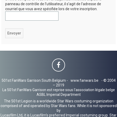
panneau de contrôle de l’utilisateur, il s’agit de l’adresse de
h
courriel que vous avez spécifiée lors de votre inscription.
e
r
501st FanWars Garrison South Belgium -
www.fanwars.be
- © 2004
– 2019
La 501st FanWars Garrison est reprise sous l'association légale belge
ASBL Imperial Department
The 501st Legion is a worldwide Star Wars costuming organization
comprised of and operated by Star Wars fans. While it is not sponsored
by
Lucasfilm Ltd, it is Lucasfilm's preferred Imperial costuming group. Star