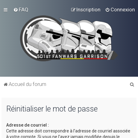
FAQ
Inscription
Connexion
R
Accueil du forum
e
c
Réinitialiser le mot de passe
h
e
Adresse de courriel :
r
Cette adresse doit correspondre à l’adresse de courriel associée
c
à votre compte. Si vous ne l’avez jamais modifiée depuis le