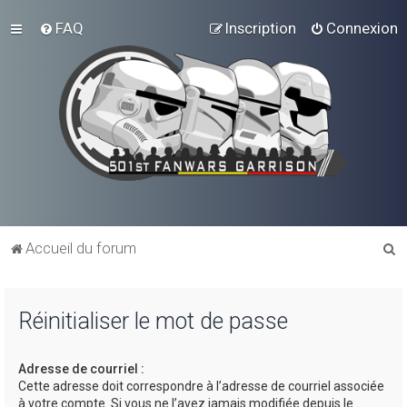
FAQ
Inscription
Connexion
R
Accueil du forum
e
c
Réinitialiser le mot de passe
h
e
Adresse de courriel :
r
Cette adresse doit correspondre à l’adresse de courriel associée
c
à votre compte. Si vous ne l’avez jamais modifiée depuis le