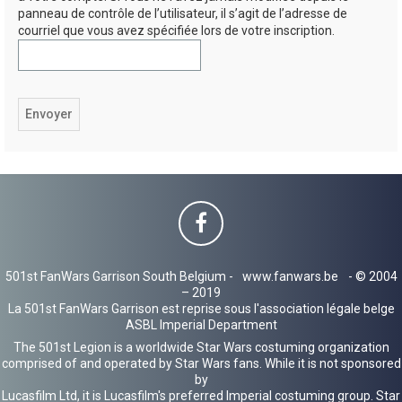
panneau de contrôle de l’utilisateur, il s’agit de l’adresse de
h
courriel que vous avez spécifiée lors de votre inscription.
e
r
501st FanWars Garrison South Belgium -
www.fanwars.be
- © 2004
– 2019
La 501st FanWars Garrison est reprise sous l'association légale belge
ASBL Imperial Department
The 501st Legion is a worldwide Star Wars costuming organization
comprised of and operated by Star Wars fans. While it is not sponsored
by
Lucasfilm Ltd, it is Lucasfilm's preferred Imperial costuming group. Star