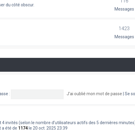
116
er du côté obscur.
Messages
1423
Messages
asse :
J’ai oublié mon mot de passe
|
Se so
le et 4 invités (selon le nombre d’utilisateurs actifs des 5 dernières minutes
t a été de
1174
le 20 oct. 2025 23:39