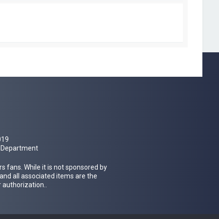
a
g
e
019
al Department
 fans. While it is not sponsored by
 and all associated items are the
 authorization..