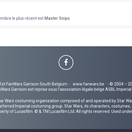
bre le plus récent est
Master Snips
1st FanWars Garrison South Belgium -
www.fanwars.be
- © 2004 – 2
Wars Garrison est reprise sous l'association légale belge ASBL Imperi
ar Wars costuming organization comprised of and operated by Star Wars
 preferred Imperial costuming group. Star Wars, its characters, costumes,
operty of Lucasfilm. © & TM Lucasfilm Ltd. All rights reserved. Used under