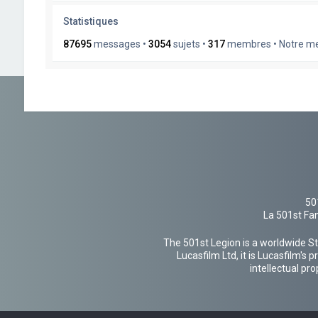
Statistiques
87695
messages •
3054
sujets •
317
membres • Notre mem
50
La 501st Fan
The 501st Legion is a worldwide St
Lucasfilm Ltd, it is Lucasfilm's
intellectual pr