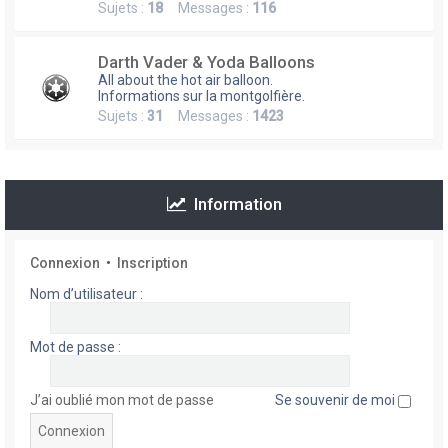
Sujets :
18
Messages :
116
h
e
Darth Vader & Yoda Balloons
r
All about the hot air balloon.
Informations sur la montgolfière.
Sujets :
31
Messages :
1423
Information
Connexion
•
Inscription
Nom d’utilisateur :
Mot de passe :
J’ai oublié mon mot de passe
Se souvenir de moi