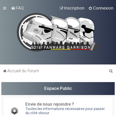
FAQ
Inscription
Connexion
R
Accueil du forum
e
c
Espace Public
h
e
Envie de nous rejoindre ?
r
Toutes les informations nécessaires pour passer
du côté obscur.
c