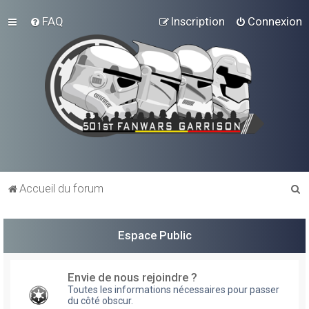
FAQ
Inscription
Connexion
R
Accueil du forum
e
c
Espace Public
h
e
Envie de nous rejoindre ?
r
Toutes les informations nécessaires pour passer
du côté obscur.
c