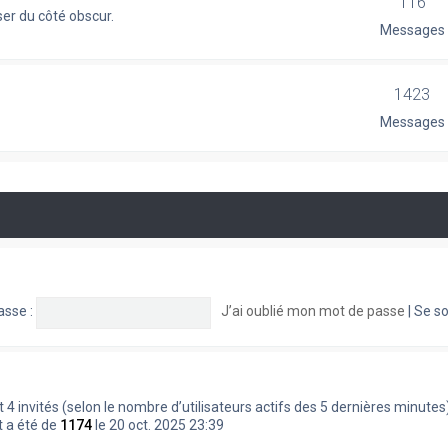
116
er du côté obscur.
Messages
1423
Messages
asse :
J’ai oublié mon mot de passe
|
Se so
le et 4 invités (selon le nombre d’utilisateurs actifs des 5 dernières minutes
t a été de
1174
le 20 oct. 2025 23:39