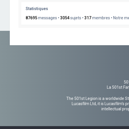
Statistiques
87695
messages •
3054
sujets •
317
membres • Notre mem
50
La 501st Fan
The 501st Legion is a worldwide St
Lucasfilm Ltd, it is Lucasfilm's
intellectual pr