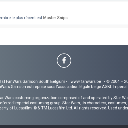
bre le plus récent est
Master Snips
1st FanWars Garrison South Belgium -
www.fanwars.be
- © 2004 – 2
Wars Garrison est reprise sous l'association légale belge ASBL Imperi
ar Wars costuming organization comprised of and operated by Star Wars
 preferred Imperial costuming group. Star Wars, its characters, costumes,
operty of Lucasfilm. © & TM Lucasfilm Ltd. All rights reserved. Used under