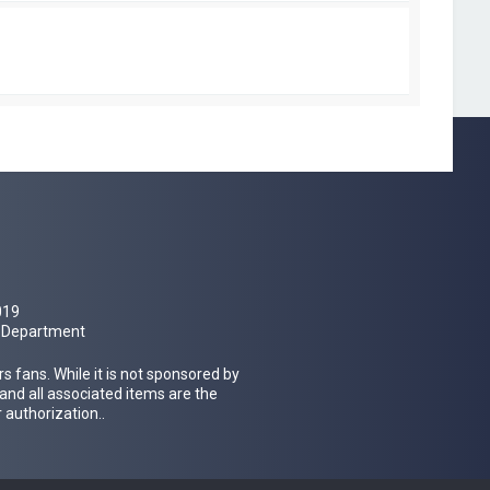
a
g
e
019
al Department
 fans. While it is not sponsored by
 and all associated items are the
 authorization..