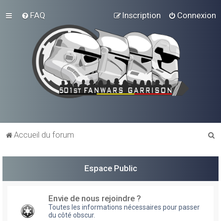
FAQ
Inscription
Connexion
R
Accueil du forum
e
c
Espace Public
h
e
Envie de nous rejoindre ?
r
Toutes les informations nécessaires pour passer
du côté obscur.
c