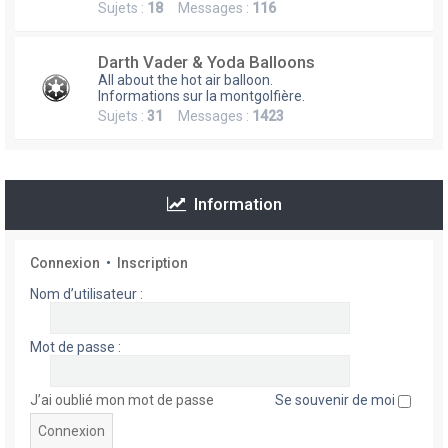
Sujets :
18
Messages :
116
h
e
Darth Vader & Yoda Balloons
r
All about the hot air balloon.
Informations sur la montgolfière.
Sujets :
31
Messages :
1423
Information
Connexion
•
Inscription
Nom d’utilisateur :
Mot de passe :
J’ai oublié mon mot de passe
Se souvenir de moi