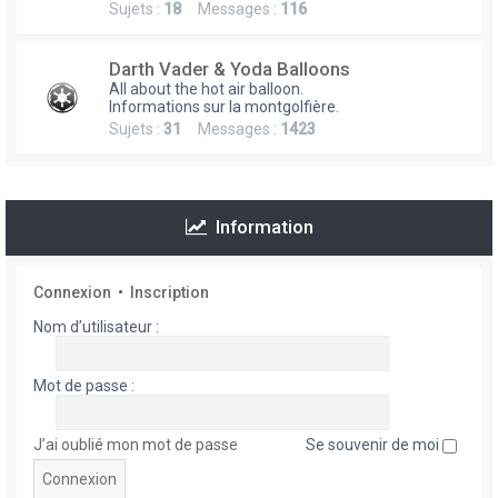
Sujets :
18
Messages :
116
h
e
Darth Vader & Yoda Balloons
r
All about the hot air balloon.
Informations sur la montgolfière.
Sujets :
31
Messages :
1423
Information
Connexion
•
Inscription
Nom d’utilisateur :
Mot de passe :
J’ai oublié mon mot de passe
Se souvenir de moi