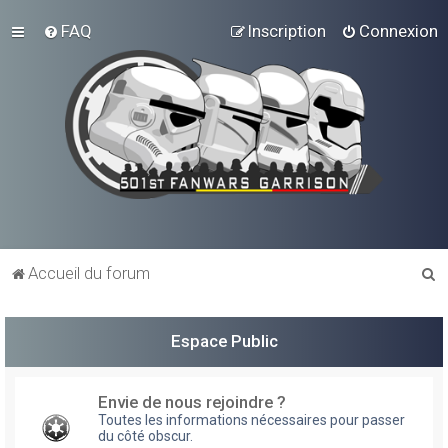
FAQ
Inscription
Connexion
R
Accueil du forum
e
c
Espace Public
h
e
Envie de nous rejoindre ?
r
Toutes les informations nécessaires pour passer
du côté obscur.
c