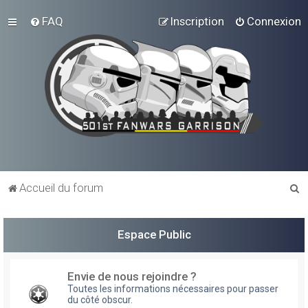
FAQ
Inscription
Connexion
R
Accueil du forum
e
c
Espace Public
h
e
Envie de nous rejoindre ?
r
Toutes les informations nécessaires pour passer
du côté obscur.
c