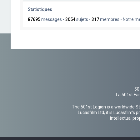
Statistiques
87695
messages •
3054
sujets •
317
membres • Notre mem
50
La 501st Fan
The 501st Legion is a worldwide St
Lucasfilm Ltd, it is Lucasfilm's
intellectual pr