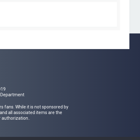
a
g
e
019
al Department
 fans. While it is not sponsored by
 and all associated items are the
 authorization..