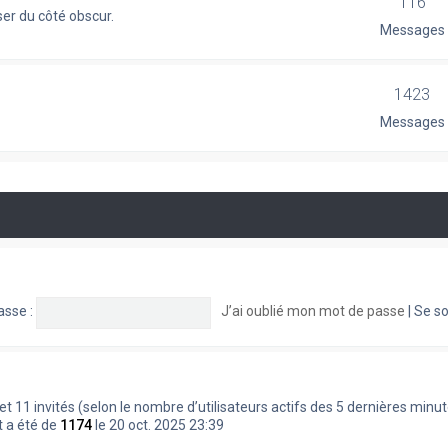
116
er du côté obscur.
Messages
1423
Messages
asse :
J’ai oublié mon mot de passe
|
Se so
ble et 11 invités (selon le nombre d’utilisateurs actifs des 5 dernières minu
t a été de
1174
le 20 oct. 2025 23:39