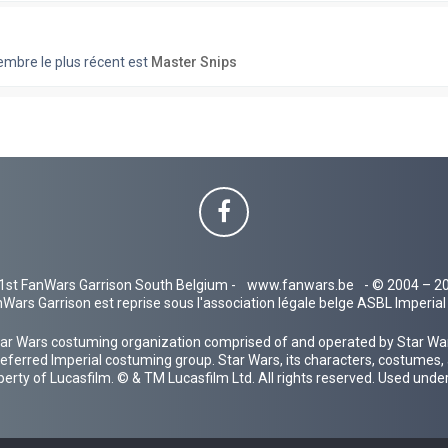
bre le plus récent est
Master Snips
1st FanWars Garrison South Belgium -
www.fanwars.be
- © 2004 – 2
Wars Garrison est reprise sous l'association légale belge ASBL Imperi
ar Wars costuming organization comprised of and operated by Star Wars
 preferred Imperial costuming group. Star Wars, its characters, costumes,
operty of Lucasfilm. © & TM Lucasfilm Ltd. All rights reserved. Used under