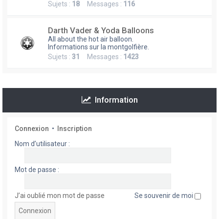
Sujets :
18
Messages :
116
h
e
Darth Vader & Yoda Balloons
r
All about the hot air balloon.
Informations sur la montgolfière.
Sujets :
31
Messages :
1423
Information
Connexion
•
Inscription
Nom d’utilisateur :
Mot de passe :
J’ai oublié mon mot de passe
Se souvenir de moi