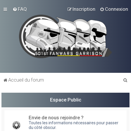
FAQ
Inscription
Connexion
R
Accueil du forum
e
c
Espace Public
h
e
Envie de nous rejoindre ?
r
Toutes les informations nécessaires pour passer
du côté obscur.
c