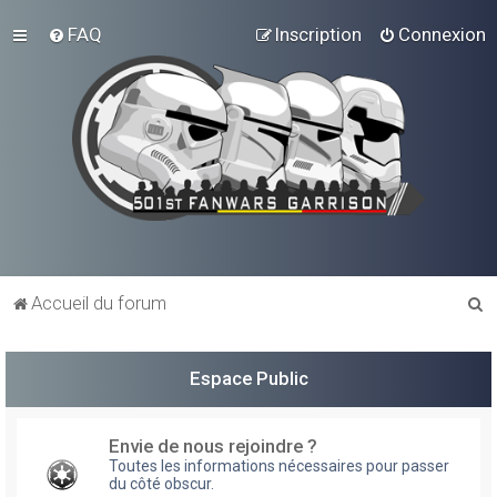
FAQ
Inscription
Connexion
R
Accueil du forum
e
c
Espace Public
h
e
Envie de nous rejoindre ?
r
Toutes les informations nécessaires pour passer
du côté obscur.
c