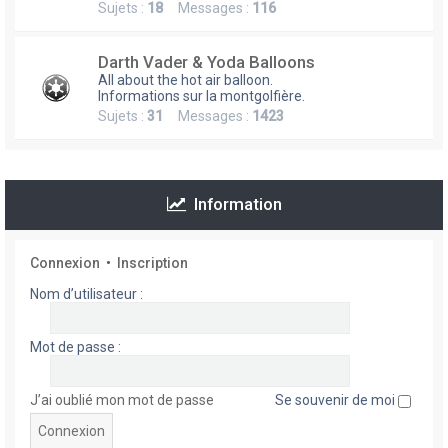
Sujets :
18
Messages :
116
h
e
Darth Vader & Yoda Balloons
r
All about the hot air balloon.
Informations sur la montgolfière.
Sujets :
31
Messages :
1423
Information
Connexion
•
Inscription
Nom d’utilisateur :
Mot de passe :
J’ai oublié mon mot de passe
Se souvenir de moi