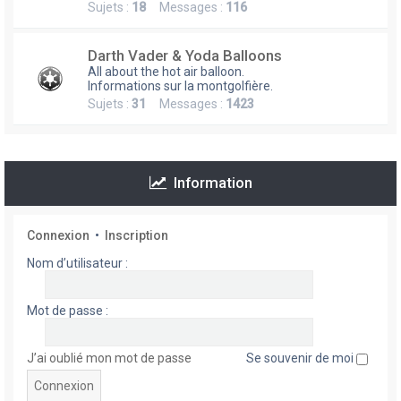
Sujets :
18
Messages :
116
h
e
Darth Vader & Yoda Balloons
r
All about the hot air balloon.
Informations sur la montgolfière.
Sujets :
31
Messages :
1423
Information
Connexion
•
Inscription
Nom d’utilisateur :
Mot de passe :
J’ai oublié mon mot de passe
Se souvenir de moi