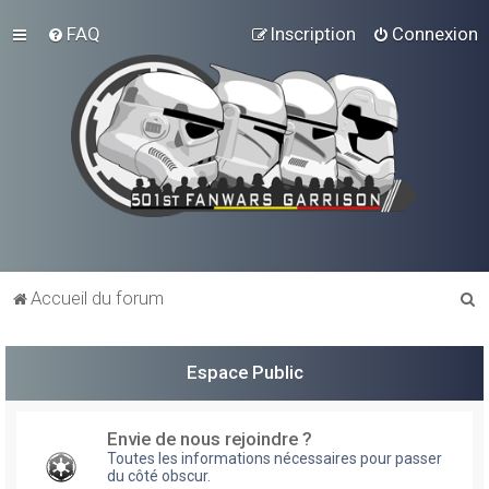
FAQ
Inscription
Connexion
R
Accueil du forum
e
c
Espace Public
h
e
Envie de nous rejoindre ?
r
Toutes les informations nécessaires pour passer
du côté obscur.
c