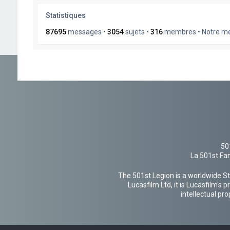
Statistiques
87695
messages •
3054
sujets •
316
membres • Notre mem
50
La 501st Fan
The 501st Legion is a worldwide St
Lucasfilm Ltd, it is Lucasfilm's
intellectual pr