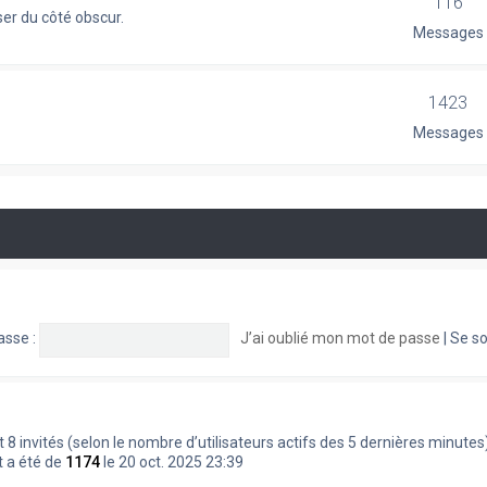
116
er du côté obscur.
Messages
1423
Messages
asse :
J’ai oublié mon mot de passe
|
Se so
le et 8 invités (selon le nombre d’utilisateurs actifs des 5 dernières minutes
t a été de
1174
le 20 oct. 2025 23:39