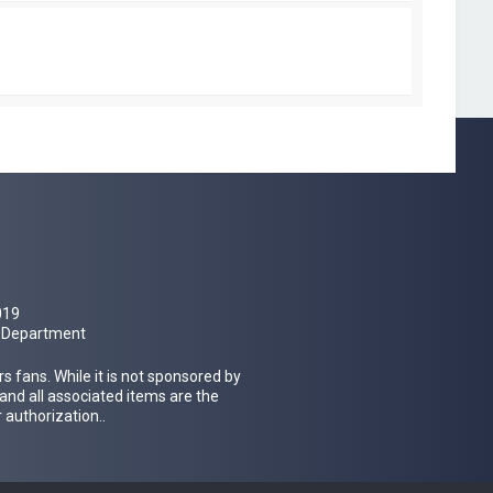
a
g
e
019
al Department
 fans. While it is not sponsored by
 and all associated items are the
 authorization..