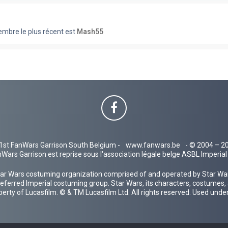
bre le plus récent est
Mash55
1st FanWars Garrison South Belgium -
www.fanwars.be
- © 2004 – 2
Wars Garrison est reprise sous l'association légale belge ASBL Imperi
ar Wars costuming organization comprised of and operated by Star Wars
 preferred Imperial costuming group. Star Wars, its characters, costumes,
operty of Lucasfilm. © & TM Lucasfilm Ltd. All rights reserved. Used under