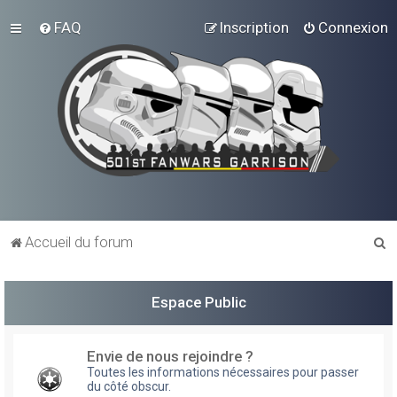
FAQ
Inscription
Connexion
R
Accueil du forum
e
c
Espace Public
h
e
Envie de nous rejoindre ?
r
Toutes les informations nécessaires pour passer
du côté obscur.
c