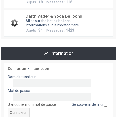
Sujets :
18
Messages :
116
h
e
Darth Vader & Yoda Balloons
r
All about the hot air balloon.
Informations sur la montgolfière.
Sujets :
31
Messages :
1423
Information
Connexion
•
Inscription
Nom d’utilisateur :
Mot de passe :
J’ai oublié mon mot de passe
Se souvenir de moi