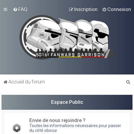
FAQ
Inscription
Connexion
R
Accueil du forum
e
c
Espace Public
h
e
Envie de nous rejoindre ?
r
Toutes les informations nécessaires pour passer
du côté obscur.
c