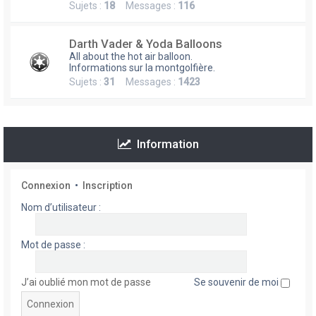
Sujets :
18
Messages :
116
h
e
Darth Vader & Yoda Balloons
r
All about the hot air balloon.
Informations sur la montgolfière.
Sujets :
31
Messages :
1423
Information
Connexion
•
Inscription
Nom d’utilisateur :
Mot de passe :
J’ai oublié mon mot de passe
Se souvenir de moi