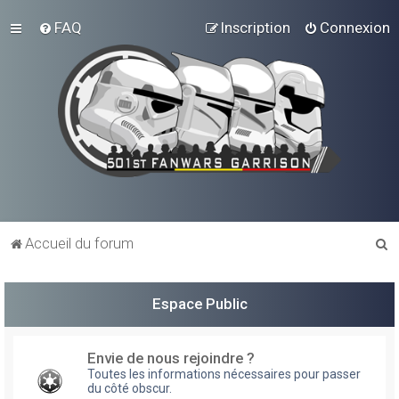
FAQ
Inscription
Connexion
R
Accueil du forum
e
c
Espace Public
h
e
Envie de nous rejoindre ?
r
Toutes les informations nécessaires pour passer
du côté obscur.
c