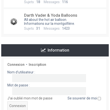
Sujets :
18
Messages :
116
h
e
Darth Vader & Yoda Balloons
r
All about the hot air balloon.
Informations sur la montgolfière.
Sujets :
31
Messages :
1423
Information
Connexion
•
Inscription
Nom d’utilisateur :
Mot de passe :
J’ai oublié mon mot de passe
Se souvenir de moi