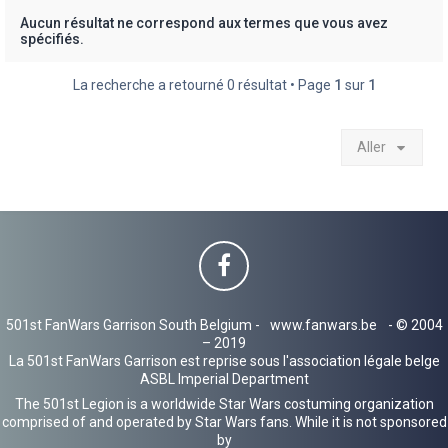
h
Aucun résultat ne correspond aux termes que vous avez
spécifiés.
e
r
La recherche a retourné 0 résultat • Page
1
sur
1
Aller
501st FanWars Garrison South Belgium -
www.fanwars.be
- © 2004
– 2019
La 501st FanWars Garrison est reprise sous l'association légale belge
ASBL Imperial Department
The 501st Legion is a worldwide Star Wars costuming organization
comprised of and operated by Star Wars fans. While it is not sponsored
by