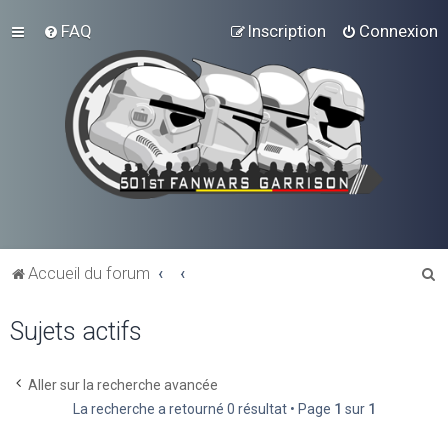
FAQ
Inscription
Connexion
R
Accueil du forum
e
Sujets actifs
c
h
e
Aller sur la recherche avancée
La recherche a retourné 0 résultat • Page
1
sur
1
r
c