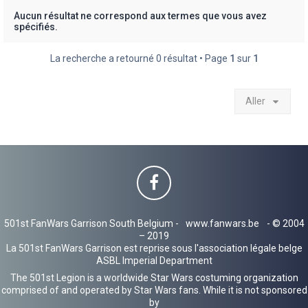
h
Aucun résultat ne correspond aux termes que vous avez
spécifiés.
e
r
La recherche a retourné 0 résultat • Page
1
sur
1
Aller
501st FanWars Garrison South Belgium -
www.fanwars.be
- © 2004
– 2019
La 501st FanWars Garrison est reprise sous l'association légale belge
ASBL Imperial Department
The 501st Legion is a worldwide Star Wars costuming organization
comprised of and operated by Star Wars fans. While it is not sponsored
by