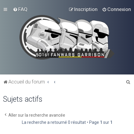
FAQ
Inscription
Connexion
R
Accueil du forum
e
Sujets actifs
c
h
e
Aller sur la recherche avancée
La recherche a retourné 0 résultat • Page
1
sur
1
r
c