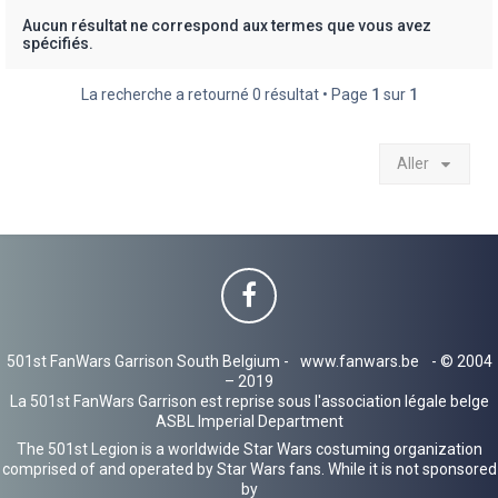
h
Aucun résultat ne correspond aux termes que vous avez
spécifiés.
e
r
La recherche a retourné 0 résultat • Page
1
sur
1
Aller
501st FanWars Garrison South Belgium -
www.fanwars.be
- © 2004
– 2019
La 501st FanWars Garrison est reprise sous l'association légale belge
ASBL Imperial Department
The 501st Legion is a worldwide Star Wars costuming organization
comprised of and operated by Star Wars fans. While it is not sponsored
by