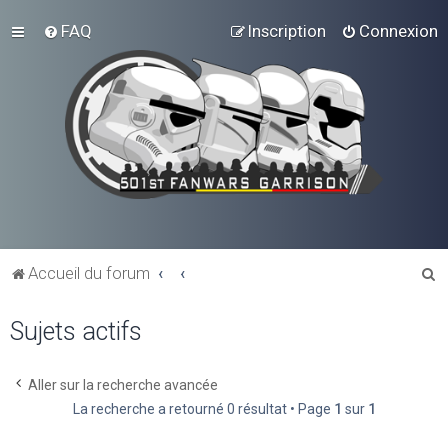
FAQ
Inscription
Connexion
R
Accueil du forum
e
Sujets actifs
c
h
e
Aller sur la recherche avancée
La recherche a retourné 0 résultat • Page
1
sur
1
r
c