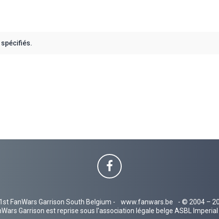
spécifiés.
1st FanWars Garrison South Belgium -
www.fanwars.be
- © 2004 – 2
Wars Garrison est reprise sous l'association légale belge ASBL Imperi