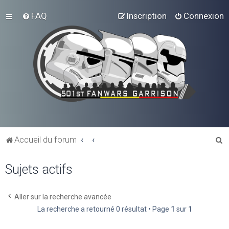
FAQ
Inscription
Connexion
R
Accueil du forum
e
Sujets actifs
c
h
e
Aller sur la recherche avancée
La recherche a retourné 0 résultat • Page
1
sur
1
r
c