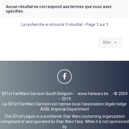
h
Aucun résultat ne correspond aux termes que vous avez
spécifiés.
e
r
La recherche a retourné 0 résultat • Page
1
sur
1
Aller
501st FanWars Garrison South Belgium -
www.fanwars.be
- © 2004
– 2019
La 501st FanWars Garrison est reprise sous l'association légale belge
ASBL Imperial Department
The 501st Legion is a worldwide Star Wars costuming organization
comprised of and operated by Star Wars fans. While it is not sponsored
by