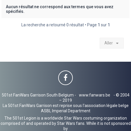
h
Aucun résultat ne correspond aux termes que vous avez
spécifiés.
e
r
La recherche a retourné 0 résultat • Page
1
sur
1
Aller
501st FanWars Garrison South Belgium -
www.fanwars.be
- © 2004
– 2019
La 501st FanWars Garrison est reprise sous l'association légale belge
ASBL Imperial Department
The 501st Legion is a worldwide Star Wars costuming organization
comprised of and operated by Star Wars fans. While it is not sponsored
by