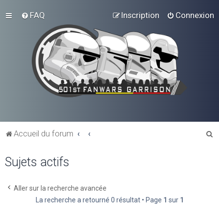
FAQ
Inscription
Connexion
R
Accueil du forum
e
Sujets actifs
c
h
e
Aller sur la recherche avancée
La recherche a retourné 0 résultat • Page
1
sur
1
r
c