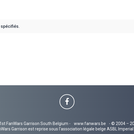
spécifiés.
1st FanWars Garrison South Belgium -
www.fanwars.be
- © 2004 – 2
Wars Garrison est reprise sous l'association légale belge ASBL Imperi