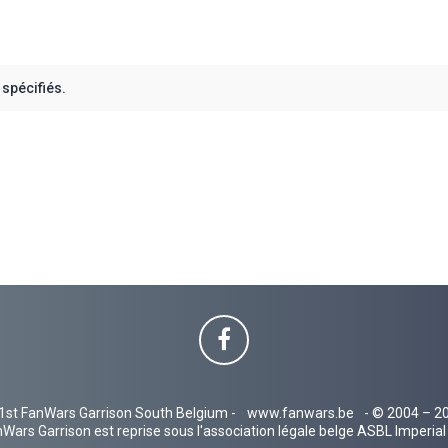
spécifiés.
1st FanWars Garrison South Belgium -
www.fanwars.be
- © 2004 – 2
Wars Garrison est reprise sous l'association légale belge ASBL Imperi